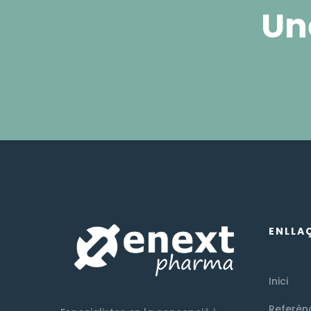
Un
ENLLA
Inici
Referèn