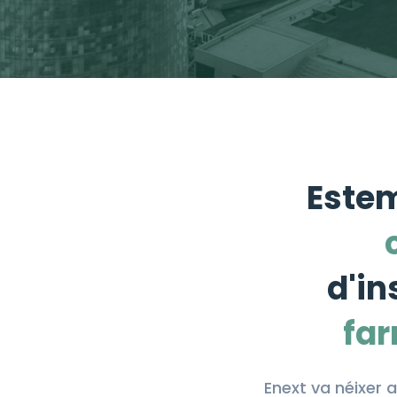
Este
d'in
far
Enext va néixer 