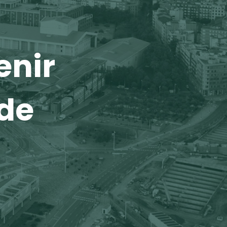
enir
 de