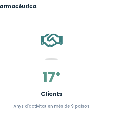
 farmacèutica
.
17
+
Clients
Anys d'activitat en més de 9 països