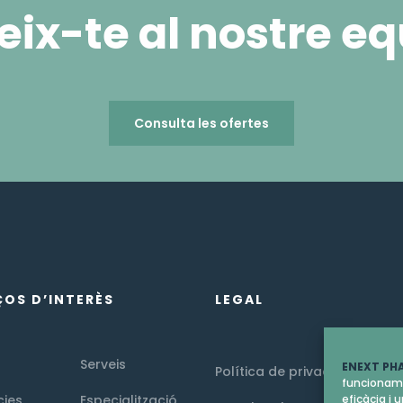
eix-te al nostre eq
Consulta les ofertes
ÇOS D’INTERÈS
LEGAL
Serveis
ENEXT PHA
Política de privacitat
funcioname
cies
Especialització
eficàcia i 