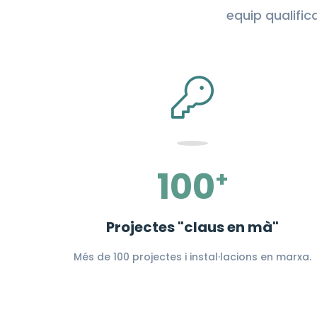
equip qualific
100
+
Projectes "claus en mà"
Més de 100 projectes i instal·lacions en marxa.