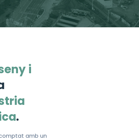
seny i
a
stria
ica
.
ha comptat amb un