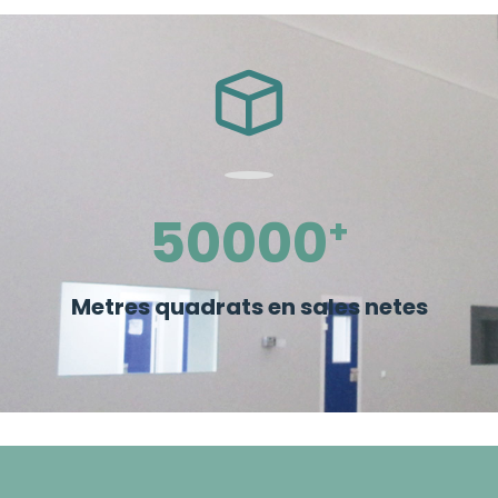
50000
+
Metres quadrats en sales netes