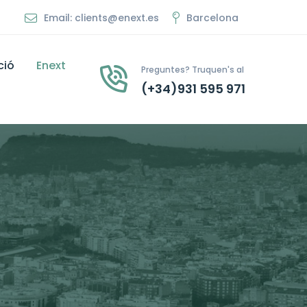
Email: clients@enext.es
Barcelona
ció
Enext
Preguntes? Truquen's al
(+34)931 595 971