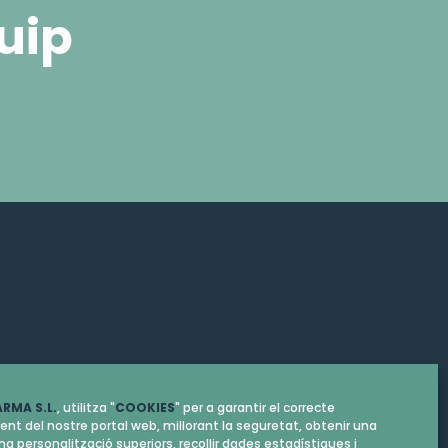
uip
RMA S.L.
, utilitza "
COOKIES
" per a garantir el correcte
nt del nostre portal web, millorant la seguretat, obtenir una
una personalització superiors, recollir dades estadístiques i