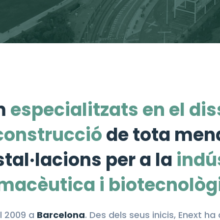
m
especialitzats en el dis
construcció
de tota men
stal·lacions per a la
indú
macèutica i biotecnològ
al 2009 a
Barcelona
. Des dels seus inicis, Enext 