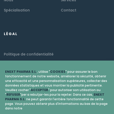
Spécialisation
Contact
LÉGAL
Politique de confidentialité
Mention légale
ENEXT PHARMA S.L.
, utilise "
COOKIES
" pour assurer le bon
Politique de cookies (EU)
fonctionnement de notre website, améliorer la sécurité, obtenir
une efficacité et une personnalisation supérieures, collecter des
données statistiques et vous montrer la publicité pertinente.
Veuillez cocher "
ACCEPTER
" pour autoriser son utilisation ou
"
REFUSER
"per a rebutjar-les.pour la rejeter. Dans ce cas,
ENEXT
PHARMA S.L.
ne peut garantir l'entière fonctionnalité de cette
page. Vous pouvez obtenir plus d'informations au bas de la page
dans notre