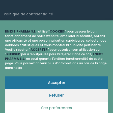
Politique de confidentialité
Mention légale
ENEXT PHARMA S.L.
, utilise "
COOKIES
" pour assurer le bon
Politique de cookies (EU)
fonctionnement de notre website, améliorer la sécurité, obtenir
une efficacité et une personnalisation supérieures, collecter des
données statistiques et vous montrer la publicité pertinente.
Veuillez cocher "
ACCEPTER
" pour autoriser son utilisation ou
"
REFUSER
"per a rebutjar-les.pour la rejeter. Dans ce cas,
ENEXT
PHARMA S.L.
ne peut garantir l'entière fonctionnalité de cette
page. Vous pouvez obtenir plus d'informations au bas de la page
dans notre
Accepter
Refuser
© 2026 Enext Pharma
See preferences