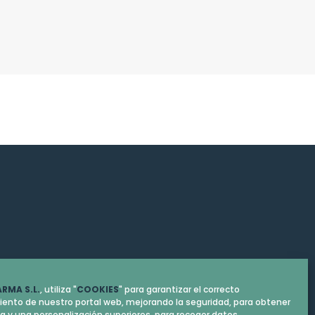
RMA S.L.
, utiliza "
COOKIES
" para garantizar el correcto
ento de nuestro portal web, mejorando la seguridad, para obtener
ia y una personalización superiores, para recoger datos