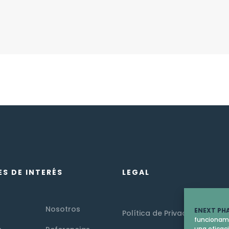
ES DE INTERÉS
LEGAL
Nosotros
ENEXT PHA
Política de Privacidad
funcionami
una eficac