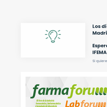
Los d
Madri
Esper
IFEMA
Si quier