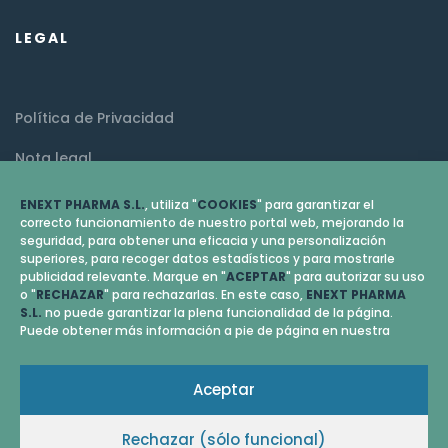
LEGAL
Política de Privacidad
Nota legal
Política de cookies (EU)
ENEXT PHARMA S.L.
, utiliza "
COOKIES
" para garantizar el
correcto funcionamiento de nuestro portal web, mejorando la
seguridad, para obtener una eficacia y una personalización
superiores, para recoger datos estadísticos y para mostrarle
publicidad relevante. Marque en "
ACEPTAR
" para autorizar su uso
o "
RECHAZAR
" para rechazarlas. En este caso,
ENEXT PHARMA
S.L.
no puede garantizar la plena funcionalidad de la página.
Puede obtener más información a pie de página en nuestra
Aceptar
Rechazar (sólo funcional)