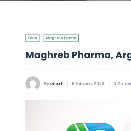
Feria
Maghreb Farma
Maghreb Pharma, Argel
By
enext
6 febrero, 2023
0 Comen