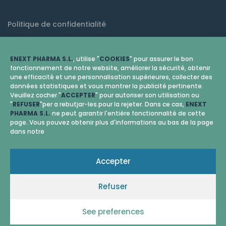
Politique de confidentialité
Mention légale
ENEXT PHARMA S.L.
, utilise "
COOKIES
" pour assurer le bon
Politique de cookies (EU)
fonctionnement de notre website, améliorer la sécurité, obtenir
une efficacité et une personnalisation supérieures, collecter des
données statistiques et vous montrer la publicité pertinente.
Veuillez cocher "
ACCEPTER
" pour autoriser son utilisation ou
"
REFUSER
"per a rebutjar-les.pour la rejeter. Dans ce cas,
ENEXT
PHARMA S.L.
ne peut garantir l'entière fonctionnalité de cette
page. Vous pouvez obtenir plus d'informations au bas de la page
dans notre
Accepter
Refuser
© 2026 Enext Pharma
See preferences