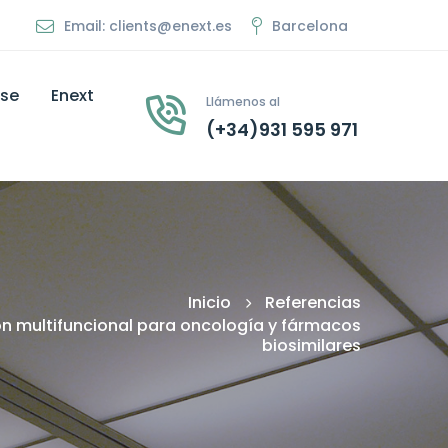
Email: clients@enext.es
Barcelona
ise
Enext
Llámenos al
(+34)931 595 971
Inicio
Referencias
ón multifuncional para oncología y fármacos
biosimilares