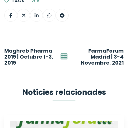
TAGS
2019
Post
Maghreb Pharma
FarmaForum
navigation
2019 | Octubre 1-3,
Madrid | 3-4
2019
Novembre, 2021
Notícies relacionades