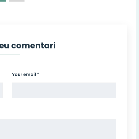
 teu comentari
Your email *