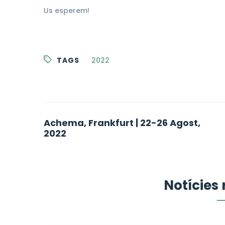
Us esperem!
TAGS
2022
Post
Achema, Frankfurt | 22-26 Agost,
2022
navigation
Notícies