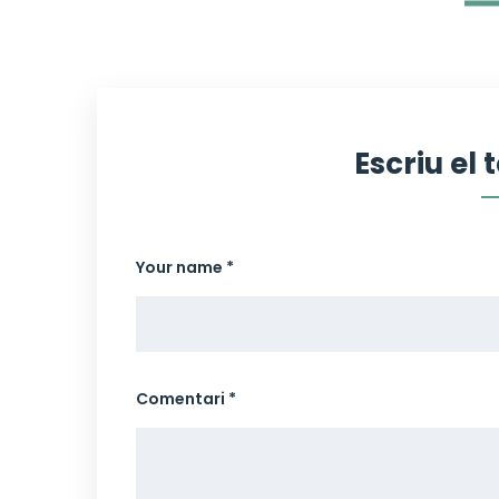
Escriu el
Your name *
Comentari *