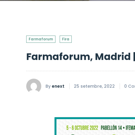
Farmaforum
Fira
Farmaforum, Madrid |
By
enext
25 setembre, 2022
0 Co