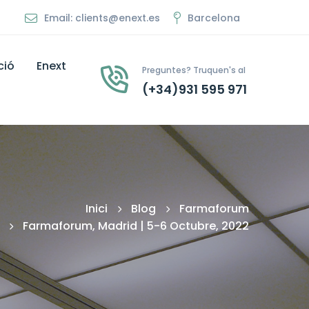
Email: clients@enext.es
Barcelona
ció
Enext
Preguntes? Truquen's al
(+34)931 595 971
Inici
Blog
Farmaforum
Farmaforum, Madrid | 5-6 Octubre, 2022