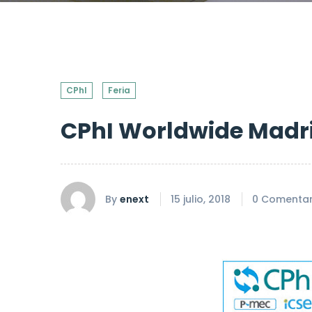
CPhl
Feria
CPhI Worldwide Madrid
By
enext
15 julio, 2018
0 Comentar