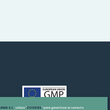
RMA S.L.
, utiliza "
COOKIES
" para garantizar el correcto