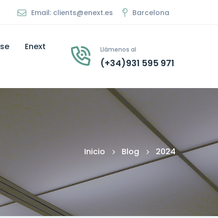
Email: clients@enext.es
Barcelona
ise
Enext
Llámenos al
(+34)931 595 971
Inicio
Blog
2024