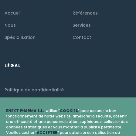
Accueil
Références
Nous
Services
Spécialisation
Contact
LÉGAL
Politique de confidentialité
Mention légale
ENEXT PHARMA S.L.
, utilise "
COOKIES
" pour assurer le bon
Politique de cookies (EU)
fonctionnement de notre website, améliorer la sécurité, obtenir
une efficacité et une personnalisation supérieures, collecter des
données statistiques et vous montrer la publicité pertinente.
Veuillez cocher "
ACCEPTER
" pour autoriser son utilisation ou